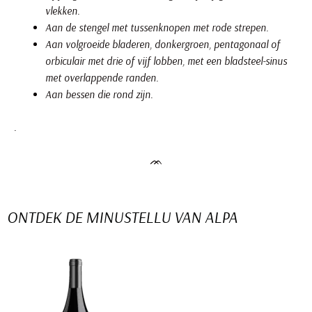
vlekken.
Aan de stengel met tussenknopen met rode strepen.
Aan volgroeide bladeren, donkergroen, pentagonaal of
orbiculair met drie of vijf lobben, met een bladsteel-sinus
met overlappende randen.
Aan bessen die rond zijn.
.
ᨏ
ONTDEK DE MINUSTELLU VAN ALPA
Minustellu druivensoort naar smaak