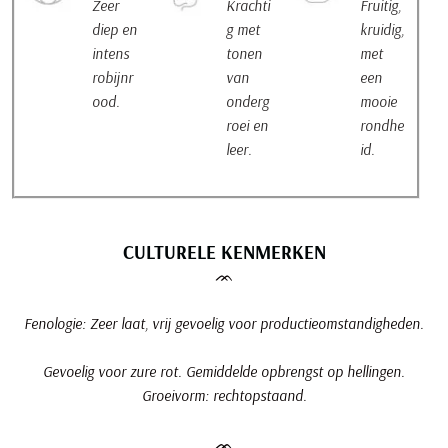
Zeer
Krachti
Fruitig,
diep en
g met
kruidig,
intens
tonen
met
robijnr
van
een
ood.
onderg
mooie
roei en
rondhe
leer.
id.
Minustellu druivensoort: een kwetsbare druivensoort om te telen
CULTURELE KENMERKEN
ᨏ
Fenologie: Zeer laat, vrij gevoelig voor productieomstandigheden.
Gevoelig voor zure rot. Gemiddelde opbrengst op hellingen.
Groeivorm: rechtopstaand.
ᨏ