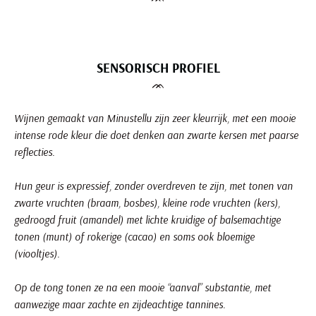
Minustellu druivensoort: weet het te herkennen bij het proeven
SENSORISCH PROFIEL
ᨏ
Wijnen gemaakt van Minustellu zijn zeer kleurrijk, met een mooie
intense rode kleur die doet denken aan zwarte kersen met paarse
reflecties.
Hun geur is expressief, zonder overdreven te zijn, met tonen van
zwarte vruchten (braam, bosbes), kleine rode vruchten (kers),
gedroogd fruit (amandel) met lichte kruidige of balsemachtige
tonen (munt) of rokerige (cacao) en soms ook bloemige
(viooltjes).
Op de tong tonen ze na een mooie “aanval” substantie, met
aanwezige maar zachte en zijdeachtige tannines.