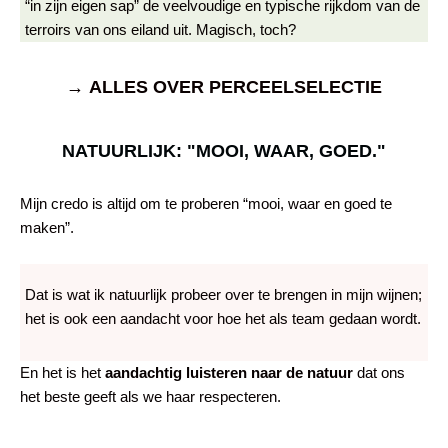
“in zijn eigen sap” de veelvoudige en typische rijkdom van de
terroirs van ons eiland uit. Magisch, toch?
→ ALLES OVER PERCEELSELECTIE
WIJNMAKERIJ ALPA: .Kleine Corsicaanse wijnproducent, ALPA, het huis van Corsicaanse wijn
NATUURLIJK: "MOOI, WAAR, GOED."
Mijn credo is altijd om te proberen “mooi, waar en goed te
maken”.
Dat is wat ik natuurlijk probeer over te brengen in mijn wijnen;
het is ook een aandacht voor hoe het als team gedaan wordt.
En het is het
aandachtig luisteren naar de natuur
dat ons
het beste geeft als we haar respecteren.