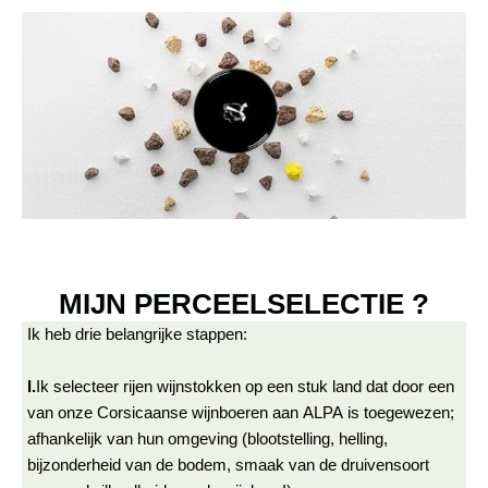
WIJNMAKERIJ ALPA: de Corsicaanse wijnexpert
MIJN PERCEELSELECTIE ?
Ik heb drie belangrijke stappen:
I.
Ik selecteer rijen wijnstokken op een stuk land dat door een
van onze Corsicaanse wijnboeren aan ALPA is toegewezen;
afhankelijk van hun omgeving (blootstelling, helling,
bijzonderheid van de bodem, smaak van de druivensoort