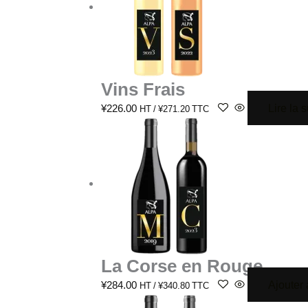
Vins Frais
Lire la s
¥
226.00
HT /
¥
271.20
TTC
La Corse en Rouge
Ajouter 
¥
284.00
HT /
¥
340.80
TTC