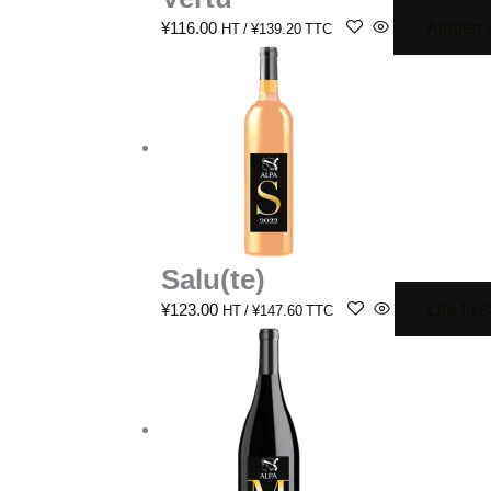
Ajouter 
¥
116.00
HT /
¥
139.20
TTC
Salu(te)
Lire la s
¥
123.00
HT /
¥
147.60
TTC