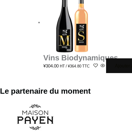
Vins Biodynamiques
Ajouter 
¥
304.00
HT /
¥
364.80
TTC
Le partenaire du moment