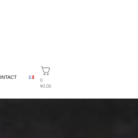
ONTACT
0
¥
0.00