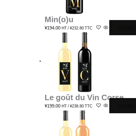
Min(o)u
Ajouter 
¥
194.00
HT /
¥
232.80
TTC
Le goût du Vin Corse
Ajouter 
¥
199.00
HT /
¥
238.80
TTC