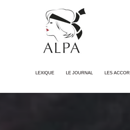
Aller
au
contenu
LEXIQUE
LE JOURNAL
LES ACCO
Achat vin Corse