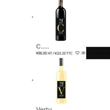
C….
Ajouter a
¥
96.00
HT /
¥
115.20
TTC
Vertu