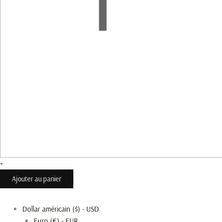
+
Ajouter au panier
Dollar américain ($) - USD
Euro (€) - EUR