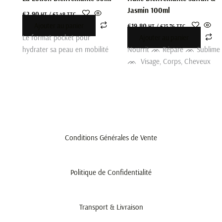
Jasmin 100ml
€
2.90
HT /
€
3.48
TTC
Ajouter au panier
€
19.80
HT /
€
23.76
TTC
Le format pocket pour
Ajouter au panier
hydrater sa peau en mobilité
Nourrit ᨏ Répare ᨏ Sublime
ᨏ Visage, Corps, Cheveux
Conditions Générales de Vente
Politique de Confidentialité
Transport & Livraison