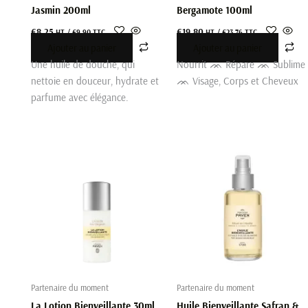
Jasmin 200ml
Bergamote 100ml
€
8.25
€
19.80
HT /
€
9.90
TTC
HT /
€
23.76
TTC
Ajouter au panier
Ajouter au panier
Une huile de douche, qui
Nourrit ᨏ Répare ᨏ Sublime
nettoie en douceur, hydrate et
ᨏ Visage, Corps et Cheveux
parfume avec élégance.
Partenaire du moment
Partenaire du moment
La Lotion Bienveillante 30ml
Huile Bienveillante Safran &