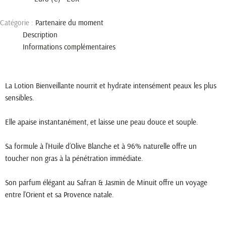
Catégorie :
Partenaire du moment
Description
Informations complémentaires
Huile Bienveillante Maison Payen 1730 - partenaire ALPA du moment
La Lotion Bienveillante nourrit et hydrate intensément peaux les plus
sensibles.
Elle apaise instantanément, et laisse une peau douce et souple.
Sa formule à l’Huile d’Olive Blanche et à 96% naturelle offre un
toucher non gras à la pénétration immédiate.
Son parfum élégant au Safran & Jasmin de Minuit offre un voyage
entre l’Orient et sa Provence natale.