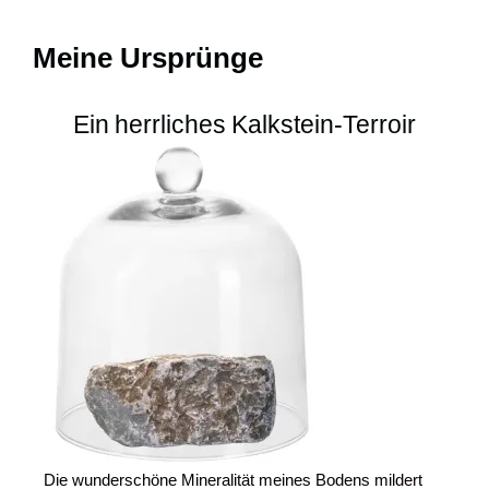
und den Reichtum des korsischen Weinbauerbes. Entdecken Sie unseren korsischen Rotwein Minustellu und lassen Sie sich von der Essenz Korsikas in jedem Schluck verzaubern.
Meine Ursprünge
Ein herrliches Kalkstein-Terroir
Die wunderschöne Mineralität meines Bodens mildert