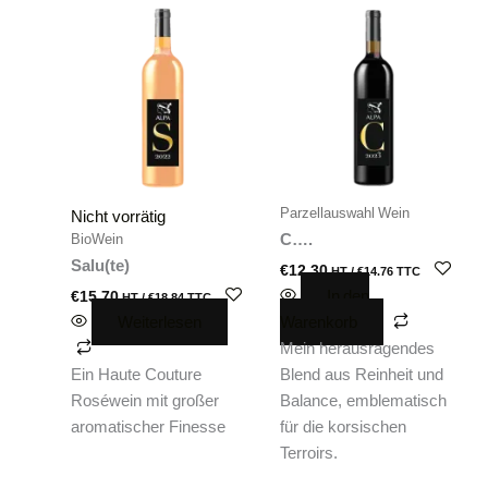
Parzellauswahl Wein
Nicht vorrätig
C….
BioWein
Salu(te)
€
12.30
HT /
€
14.76
TTC
In den
€
15.70
HT /
€
18.84
TTC
Weiterlesen
Warenkorb
Mein herausragendes
Ein Haute Couture
Blend aus Reinheit und
Roséwein mit großer
Balance, emblematisch
aromatischer Finesse
für die korsischen
Terroirs.