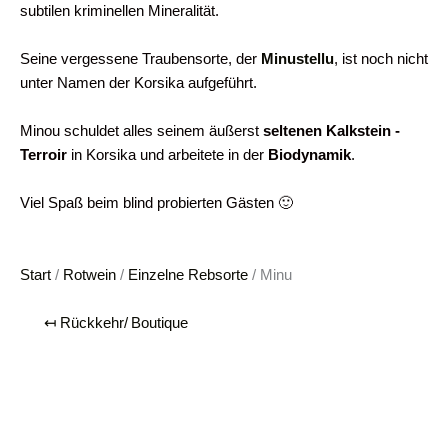
subtilen kriminellen Mineralität.
Seine vergessene Traubensorte, der
Minustellu
, ist noch nicht
unter Namen der Korsika aufgeführt.
Minou schuldet alles seinem äußerst
seltenen Kalkstein -
Terroir
in Korsika und arbeitete in der
Biodynamik
.
Viel Spaß beim blind probierten Gästen 🙂
Start
/
Rotwein
/
Einzelne Rebsorte
/ Minu
↤ Rückkehr/ Boutique
Biodynamischer korsischer
Rotwein, Minu Wein ALPA