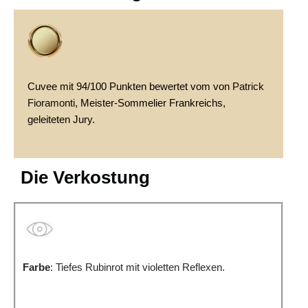
Cuvee mit 94/100 Punkten bewertet vom von
Patrick
Fioramonti
, Meister-Sommelier Frankreichs,
geleiteten Jury.
Minustellu korsischer Rotwein - Minu Wein ALPA:
Die Verkostung
Farbe
: Tiefes Rubinrot mit violetten Reflexen.