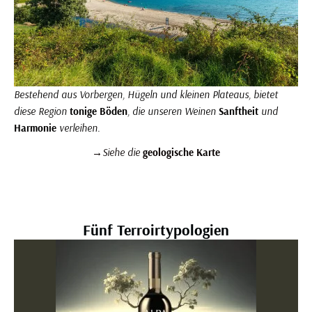
Bestehend aus Vorbergen, Hügeln und kleinen Plateaus, bietet
diese Region
tonige Böden
, die unseren Weinen
Sanftheit
und
Harmonie
verleihen.
→
Siehe die
geologische Karte
Korsika Weinberg: daußergewöhnliche Bodentypologien
Fünf Terroirtypologien