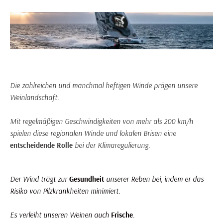
Korsika Weinberg: ein ideales Klima für perfekte Trauben und großartigen Wein
Die zahlreichen und manchmal heftigen Winde prägen unsere
Weinlandschaft.
Mit regelmäßigen Geschwindigkeiten von mehr als 200 km/h
spielen diese regionalen Winde und lokalen Brisen eine
entscheidende Rolle
bei der Klimaregulierung.
Der Wind trägt zur
Gesundheit
unserer Reben bei, indem er das
Risiko von Pilzkrankheiten minimiert.
Es verleiht unseren Weinen auch
Frische
.