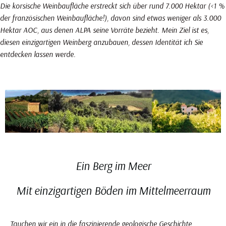
Die korsische Weinbaufläche erstreckt sich über rund 7.000 Hektar (<1 %
der französischen Weinbaufläche!), davon sind etwas weniger als 3.000
Hektar AOC, aus denen ALPA seine Vorräte bezieht. Mein Ziel ist es,
diesen einzigartigen Weinberg anzubauen, dessen Identität ich Sie
entdecken lassen werde.
Korsika Weinberg, ein Land, das alle Paradoxien vereint
Ein Berg im Meer
Mit einzigartigen Böden im Mittelmeerraum
Tauchen wir ein in die faszinierende geologische Geschichte