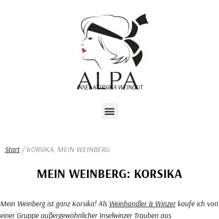
Zum
Inhalt
springen
INSEL KORSIKA WEINGUT
Korsika Weinberg
Start
/ KORSIKA, MEIN WEINBERG
MEIN WEINBERG: KORSIKA
Mein Weinberg ist ganz Korsika! Als
Weinhändler & Winzer
kaufe ich von
einer Gruppe außergewöhnlicher Inselwinzer Trauben aus