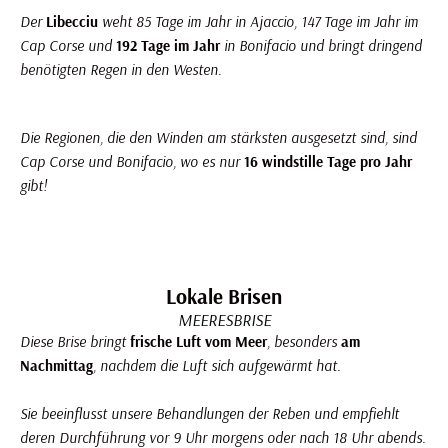
Der
Libecciu
weht 85 Tage im Jahr in Ajaccio, 147 Tage im Jahr im
Cap Corse und
192 Tage im Jahr
in Bonifacio und bringt dringend
benötigten Regen in den Westen.
Die Regionen, die den Winden am stärksten ausgesetzt sind, sind
Cap Corse und Bonifacio, wo es nur
16 windstille Tage pro Jahr
gibt!
Korsika Weinberg: Der unbekannteste Weinberg Frankreichs birgt viele Überraschungen
Lokale Brisen
MEERESBRISE
Diese Brise bringt
frische Luft vom Meer
, besonders
am
Nachmittag
, nachdem die Luft sich aufgewärmt hat.
Sie beeinflusst unsere Behandlungen der Reben und empfiehlt
deren Durchführung vor 9 Uhr morgens oder nach 18 Uhr abends.