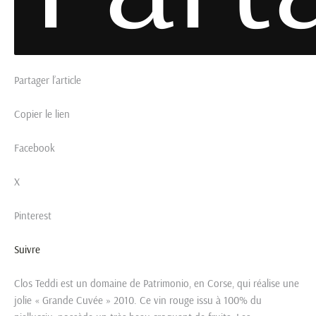
Partager l’article
Copier le lien
Facebook
X
Pinterest
Suivre
Clos Teddi est un domaine de Patrimonio, en Corse, qui réalise une
jolie « Grande Cuvée » 2010. Ce vin rouge issu à 100% du