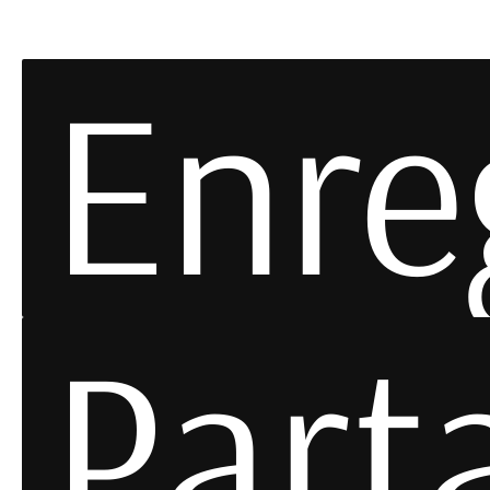
Enre
Part