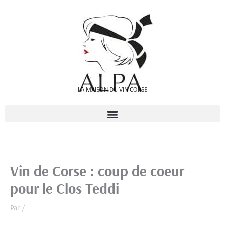
Aller
au
contenu
LA MAISON DU VIN CORSE
Vin de Corse : coup de coeur
pour le Clos Teddi
Par
/