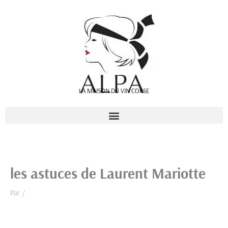
Aller
au
contenu
LA MAISON DU VIN CORSE
les astuces de Laurent Mariotte
Par
/