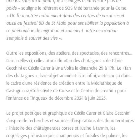
une BD sans texte pour que les images aient encore plus de
poids
» souligne le référent de SOS Méditerranée pour la Corse.
«
On l’a montrée notamment dans des centres de vacances et
aussi au festival BD de St Malo pour sensibiliser la population à
ce phénomène de migration et comment notre association
s’emploie à sauver des vies
».
Outre les expositions, des ateliers, des spectacles, des rencontres…
Parmi celles-ci, celle autour du «Tan des châtaignes » de Claire
Cecchini et Cécile Carer à Una Volta le dimanche 29 à 17h. Le «Tan
des châtaignes », livre-objet animé et livre infini, a été conçu dans
le cadre d’une résidence de création entre la Médiathèque de
Castagniccia/Collectivité de Corse et le Centre de création pour
l’enfance de Tinqueux de décembre 2024 à juin 2025.
Le projet poétique et graphique de Cécile Carer et Claire Cecchini
s’inspire de recherches et sources d’inspirations des deux territoires
: l’histoire des châtaigneraies corses et l’usine à tannin, les
coquillages préhistoriques champenois et fossiles de palmier, les