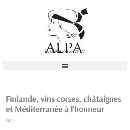
Aller
au
contenu
LA MAISON DU VIN CORSE
Finlande, vins corses, châtaignes
et Méditerranée à l’honneur
Par
/