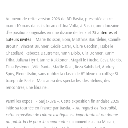
Au menu de cette version 2026 de BD Bastia, présentée en ce
mardi 10 mars dans les locaux d’Una Volta, à Bastia, une douzaine
d’expositions originales en une dizaine de lieux et
25 auteures et
auteurs invités
: Marie Boisson, Boni, Matthias Bourdelier, Camille
Broutin, Vincent Brunner, Cécile Carer, Claire Cecchini, Isabelle
Chatellard, Rebecca Dautremer, Yann Diolo, Ulla Donner, Karim
Friha, Juliana Hyrri, Janne Kukkonen, Magali le Huche, Eeva Meltio,
Tiina Pystynen, Ville Ranta, Maëlle Reat, Reza Sahibdad, Audrey
e
Spiry, Elene Usdin, sans oublier la classe de 6
bleue du collège St
Joseph de Bastia. Mais aussi des spectacles, des ateliers, des
rencontres, une librairie….
Parmi les expos : « Sarjakuva ». Cette exposition finlandaise 2026
initie sa tournée en France par Bastia. «
Au regard de l’actualité,
cette exposition de culture exotique est importante et on donne
au public la clé pour la comprendre
» commente Juana Macari,