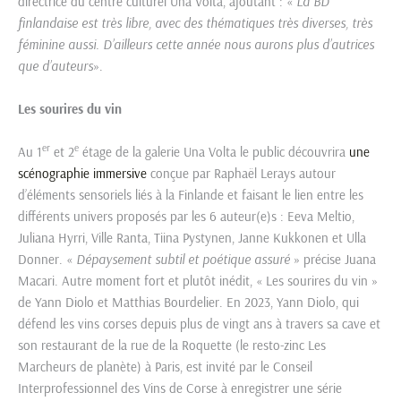
directrice du centre culturel Una Volta, ajoutant : «
La BD
finlandaise est très libre, avec des thématiques très diverses, très
féminine aussi. D’ailleurs cette année nous aurons plus d’autrices
que d’auteurs
».
Les sourires du vin
er
e
Au 1
et 2
étage de la galerie Una Volta le public découvrira
une
scénographie immersive
conçue par Raphaël Lerays autour
d’éléments sensoriels liés à la Finlande et faisant le lien entre les
différents univers proposés par les 6 auteur(e)s : Eeva Meltio,
Juliana Hyrri, Ville Ranta, Tiina Pystynen, Janne Kukkonen et Ulla
Donner. «
Dépaysement subtil et poétique assuré
» précise Juana
Macari. Autre moment fort et plutôt inédit, « Les sourires du vin »
de Yann Diolo et Matthias Bourdelier. En 2023, Yann Diolo, qui
défend les vins corses depuis plus de vingt ans à travers sa cave et
son restaurant de la rue de la Roquette (le resto-zinc Les
Marcheurs de planète) à Paris, est invité par le Conseil
Interprofessionnel des Vins de Corse à enregistrer une série