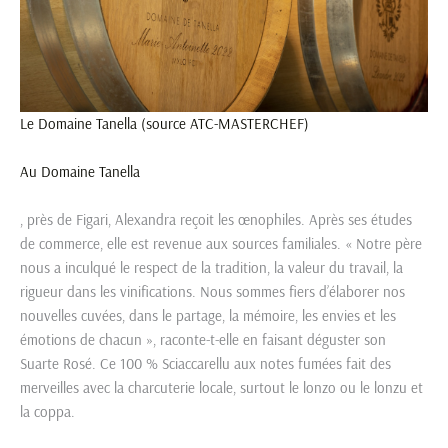
Le Domaine Tanella (source ATC-MASTERCHEF)
Au
Domaine Tanella
, près de Figari, Alexandra reçoit les œnophiles. Après ses études
de commerce, elle est revenue aux sources familiales. « Notre père
nous a inculqué le respect de la tradition, la valeur du travail, la
rigueur dans les vinifications. Nous sommes fiers d’élaborer nos
nouvelles cuvées, dans le partage, la mémoire, les envies et les
émotions de chacun », raconte-t-elle en faisant déguster son
Suarte Rosé. Ce 100 % Sciaccarellu aux notes fumées fait des
merveilles avec la charcuterie locale, surtout le lonzo ou le lonzu et
la coppa.