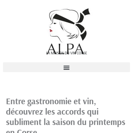
Aller
au
contenu
LA MAISON DU VIN CORSE
Entre gastronomie et vin,
découvrez les accords qui
subliment la saison du printemps
en Corse