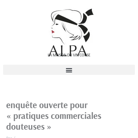
Aller
au
contenu
LA MAISON DU VIN CORSE
enquête ouverte pour
« pratiques commerciales
douteuses »