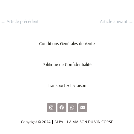
←
Article précédent
Article suivant
→
Conditions Générales de Vente
Politique de Confidentialité
Transport & Livraison
I
F
W
E
n
a
h
n
s
c
a
v
t
e
t
e
Copyright © 2024 ∣ ALPA ∣ LA MAISON DU VIN CORSE
a
b
s
l
g
o
a
o
r
o
p
p