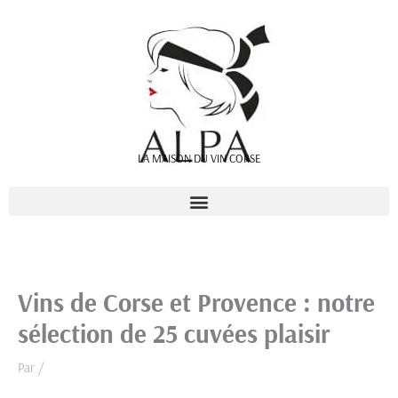
Aller
au
contenu
LA MAISON DU VIN CORSE
Vins de Corse et Provence : notre
sélection de 25 cuvées plaisir
Par
/