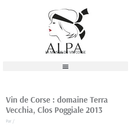
Aller
au
contenu
LA MAISON DU VIN CORSE
Vin de Corse : domaine Terra
Vecchia, Clos Poggiale 2013
Par
/