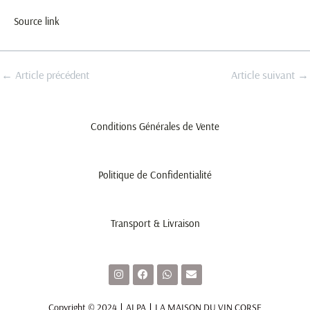
Source link
←
Article précédent
Article suivant
→
Conditions Générales de Vente
Politique de Confidentialité
Transport & Livraison
I
F
W
E
n
a
h
n
s
c
a
v
t
e
t
e
Copyright © 2024 ∣ ALPA ∣ LA MAISON DU VIN CORSE