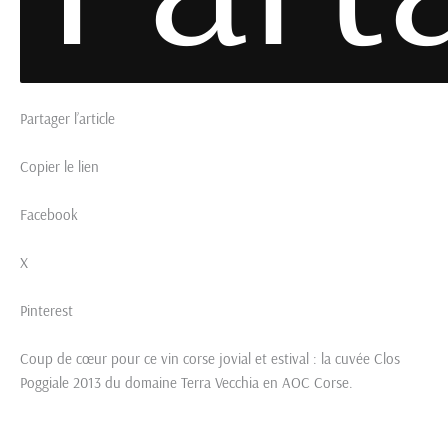
Partager l’article
Copier le lien
Facebook
X
Pinterest
Coup de cœur pour ce vin corse jovial et estival : la cuvée Clos
Poggiale 2013 du domaine Terra Vecchia en AOC Corse.