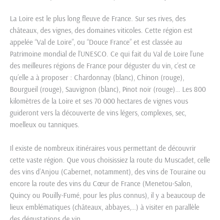
La Loire est le plus long fleuve de France. Sur ses rives, des
châteaux, des vignes, des domaines viticoles. Cette région est
appelée “Val de Loire”, ou “Douce France” et est classée au
Patrimoine mondial de l’UNESCO. Ce qui fait du Val de Loire l’une
des meilleures régions de France pour déguster du vin, c’est ce
qu’elle a à proposer : Chardonnay (blanc), Chinon (rouge),
Bourgueil (rouge), Sauvignon (blanc), Pinot noir (rouge)… Les 800
kilomètres de la Loire et ses 70 000 hectares de vignes vous
guideront vers la découverte de vins légers, complexes, sec,
moelleux ou tanniques.
Il existe de nombreux itinéraires vous permettant de découvrir
cette vaste région. Que vous choisissiez la route du Muscadet, celle
des vins d’Anjou (Cabernet, notamment), des vins de Touraine ou
encore la route des vins du Cœur de France (Menetou-Salon,
Quincy ou Pouilly-Fumé, pour les plus connus), il y a beaucoup de
lieux emblématiques (châteaux, abbayes,…) à visiter en parallèle
des dégustations de vin.