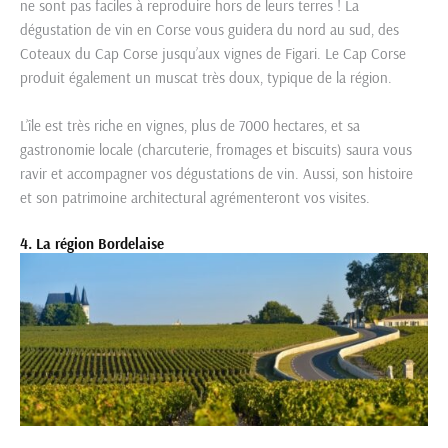
ne sont pas faciles à reproduire hors de leurs terres ! La
dégustation de vin en Corse vous guidera du nord au sud, des
Coteaux du Cap Corse jusqu’aux vignes de Figari. Le Cap Corse
produit également un muscat très doux, typique de la région.
L’île est très riche en vignes, plus de 7000 hectares, et sa
gastronomie locale (charcuterie, fromages et biscuits) saura vous
ravir et accompagner vos dégustations de vin. Aussi, son histoire
et son patrimoine architectural agrémenteront vos visites.
4. La région Bordelaise