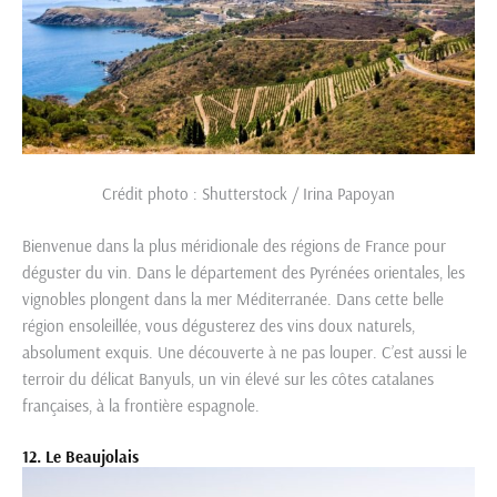
Crédit photo : Shutterstock / Irina Papoyan
Bienvenue dans la plus méridionale des régions de France pour
déguster du vin. Dans le département des Pyrénées orientales, les
vignobles plongent dans la mer Méditerranée. Dans cette belle
région ensoleillée, vous dégusterez des vins doux naturels,
absolument exquis. Une découverte à ne pas louper. C’est aussi le
terroir du délicat Banyuls, un vin élevé sur les côtes catalanes
françaises, à la frontière espagnole.
12. Le Beaujolais