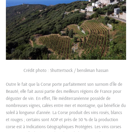
Crédit photo : Shuttertsock / bensliman hassan
Outre le fait que la Corse porte parfaitement son surnom d’Île de
Beauté, elle fait aussi partie des meilleurs régions de France pour
déguster de vin. En effet, l’île méditerranéenne possède de
nombreuses vignes, calées entre mer et montagne, qui bénéficie du
soleil à longueur d’année. La Corse produit des vins rosés, blancs
et rouges ; certains sont AOP et près de 50 % de la production
corse est à Indications Géographiques Protégées. Les vins corses