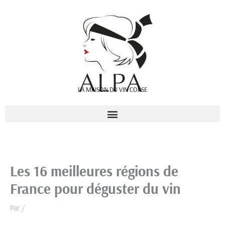
Aller
au
contenu
LA MAISON DU VIN CORSE
Les 16 meilleures régions de
France pour déguster du vin
Par
/