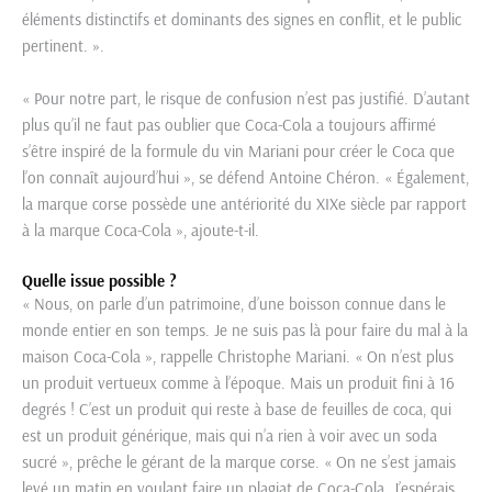
éléments distinctifs et dominants des signes en conflit, et le public
pertinent. ».
« Pour notre part, le risque de confusion n’est pas justifié. D’autant
plus qu’il ne faut pas oublier que Coca-Cola a toujours affirmé
s’être inspiré de la formule du vin Mariani pour créer le Coca que
l’on connaît aujourd’hui », se défend Antoine Chéron. « Également,
la marque corse possède une antériorité du XIXe siècle par rapport
à la marque Coca-Cola », ajoute-t-il.
Quelle issue possible ?
« Nous, on parle d’un patrimoine, d’une boisson connue dans le
monde entier en son temps. Je ne suis pas là pour faire du mal à la
maison Coca-Cola », rappelle Christophe Mariani. « On n’est plus
un produit vertueux comme à l’époque. Mais un produit fini à 16
degrés ! C’est un produit qui reste à base de feuilles de coca, qui
est un produit générique, mais qui n’a rien à voir avec un soda
sucré », prêche le gérant de la marque corse. « On ne s’est jamais
levé un matin en voulant faire un plagiat de Coca-Cola. J’espérais