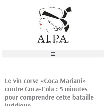
Aller
au
contenu
LA MAISON DU VIN CORSE
Le vin corse «Coca Mariani»
contre Coca-Cola : 5 minutes
pour comprendre cette bataille
juridique