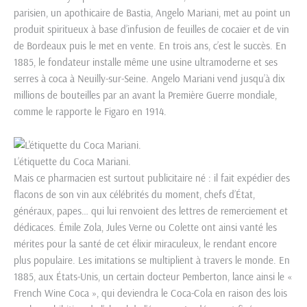
parisien, un apothicaire de Bastia, Angelo Mariani, met au point un
produit spiritueux à base d’infusion de feuilles de cocaïer et de vin
de Bordeaux puis le met en vente. En trois ans, c’est le succès. En
1885, le fondateur installe même une usine ultramoderne et ses
serres à coca à Neuilly-sur-Seine. Angelo Mariani vend jusqu’à dix
millions de bouteilles par an avant la Première Guerre mondiale,
comme le rapporte le Figaro en 1914.
L’étiquette du Coca Mariani.
Mais ce pharmacien est surtout publicitaire né : il fait expédier des
flacons de son vin aux célébrités du moment, chefs d’État,
généraux, papes… qui lui renvoient des lettres de remerciement et
dédicaces. Émile Zola, Jules Verne ou Colette ont ainsi vanté les
mérites pour la santé de cet élixir miraculeux, le rendant encore
plus populaire. Les imitations se multiplient à travers le monde. En
1885, aux États-Unis, un certain docteur Pemberton, lance ainsi le «
French Wine Coca », qui deviendra le Coca-Cola en raison des lois