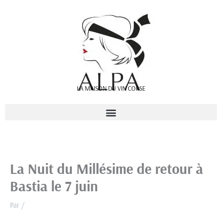
Aller
au
contenu
LA MAISON DU VIN CORSE
La Nuit du Millésime de retour à
Bastia le 7 juin
Par
/