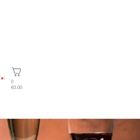
0
€
0.00