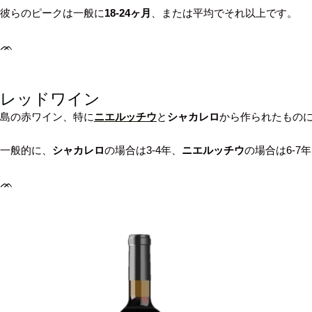
彼らのピークは一般に
18-24ヶ月
、または平均でそれ以上です。
ᨏ
レッドワイン
島の赤ワイン、特に
ニエルッチウ
と
シャカレロ
から作られたものに
一般的に、
シャカレロ
の場合は3-4年、
ニエルッチウ
の場合は6-7
ᨏ