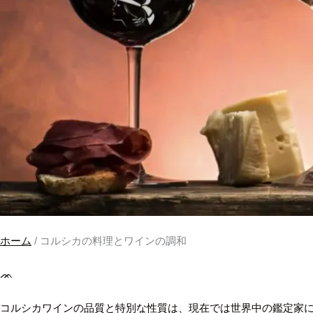
ホーム
/ コルシカの料理とワインの調和
ᨏ
コルシカワインの品質と特別な性質は、現在では世界中の鑑定家に