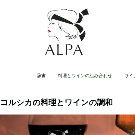
内
容
を
ス
キ
ッ
プ
辞書
料理とワインの組み合わせ
ワイ
コルシカの料理とワインの調和