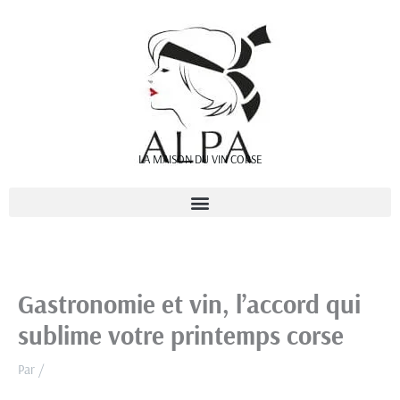
Aller
au
contenu
LA MAISON DU VIN CORSE
Gastronomie et vin, l’accord qui
sublime votre printemps corse
Par
/