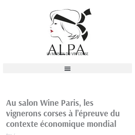
Aller
au
contenu
LA MAISON DU VIN CORSE
Au salon Wine Paris, les
vignerons corses à l’épreuve du
contexte économique mondial