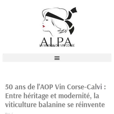
Aller
au
contenu
LA MAISON DU VIN CORSE
50 ans de l’AOP Vin Corse-Calvi :
Entre héritage et modernité, la
viticulture balanine se réinvente