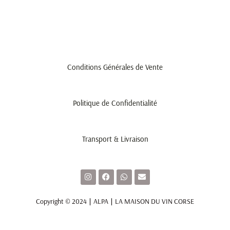
Conditions Générales de Vente
Politique de Confidentialité
Transport & Livraison
I
F
W
E
n
a
h
n
s
c
a
v
t
e
t
e
Copyright © 2024 ∣ ALPA ∣ LA MAISON DU VIN CORSE
a
b
s
l
g
o
a
o
r
o
p
p
a
k
p
e