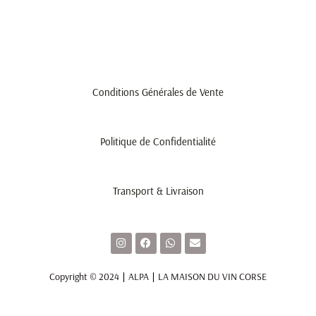
Conditions Générales de Vente
Politique de Confidentialité
Transport & Livraison
I
F
W
E
n
a
h
n
s
c
a
v
t
e
t
e
Copyright © 2024 ∣ ALPA ∣ LA MAISON DU VIN CORSE
a
b
s
l
g
o
a
o
r
o
p
p
a
k
p
e