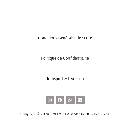
Conditions Générales de Vente
Politique de Confidentialité
Transport & Livraison
I
F
W
E
n
a
h
n
s
c
a
v
t
e
t
e
Copyright © 2024 ∣ ALPA ∣ LA MAISON DU VIN CORSE
a
b
s
l
g
o
a
o
r
o
p
p
a
k
p
e