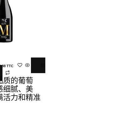
加
9.88
TTC
品质的葡萄
感细腻、美
满活力和精准