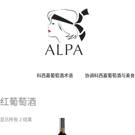
跳
按
至
价
内
格
容
排
序：
从
低
到
高
科西嘉葡萄酒术语
协调科西嘉葡萄酒与美食
红葡萄酒
显示所有 2 结果