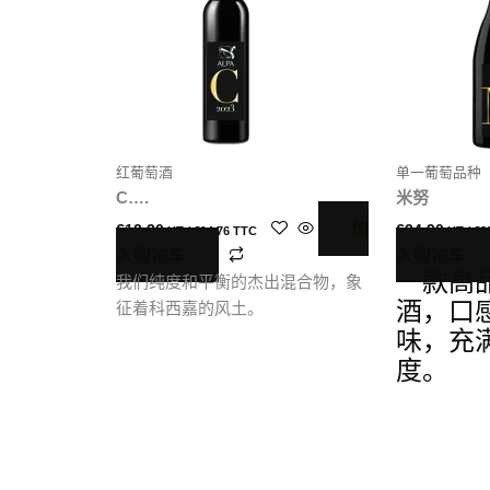
红葡萄酒
单一葡萄品种
C….
米努
加
€
12.30
€
24.90
HT /
€
14.76
TTC
HT /
€
2
入购物车
入购物车
一款高
我们纯度和平衡的杰出混合物，象
征着科西嘉的风土。
酒，口
味，充
度。